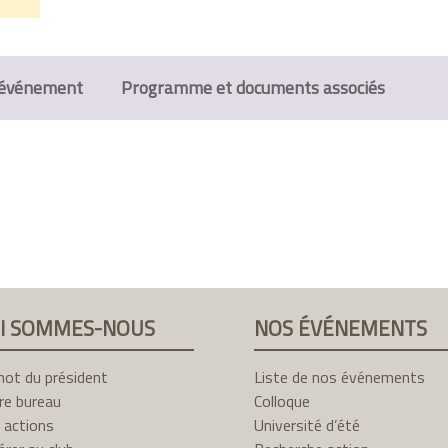
l'événement
Programme et documents associés
I SOMMES-NOUS
NOS ÉVÉNEMENTS
mot du président
Liste de nos événements
re bureau
Colloque
 actions
Université d’été